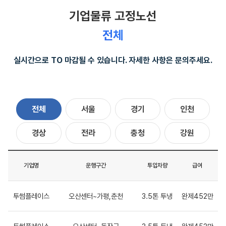
기업물류 고정노선
전체
실시간으로 TO 마감될 수 있습니다. 자세한 사항은 문의주세요.
전체
서울
경기
인천
경상
전라
충청
강원
기업명
운행구간
투입차량
급여
투썸플레이스
오산센터~가평,춘천
3.5톤 투냉
완제452만