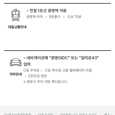
• 전철 1호선 광명역 이용
광명역 하차
>
5번출구
>
도보 15분
대중교통안내
• 네비게이션에 "광명GIDC" 또는 "일직로43"
입력
C동 주차장
>
C동 짝수층 고층 엘리베이터 이용
자차안내
>
2202호 방문
※ 방문시 주차 지원 해드립니다.
(주)월드비전종합물류
|
대표:김주희
|
대표전화 : 02-6952-9103
|
팩스 :