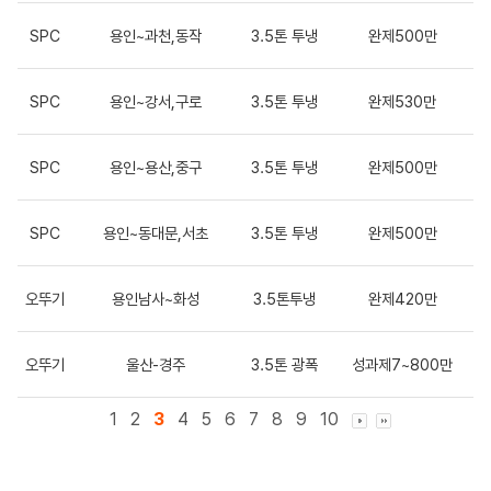
SPC
용인~과천,동작
3.5톤 투냉
완제500만
SPC
용인~강서,구로
3.5톤 투냉
완제530만
SPC
용인~용산,중구
3.5톤 투냉
완제500만
SPC
용인~동대문,서초
3.5톤 투냉
완제500만
오뚜기
용인남사~화성
3.5톤투냉
완제420만
오뚜기
울산-경주
3.5톤 광폭
성과제7~800만
1
2
3
4
5
6
7
8
9
10