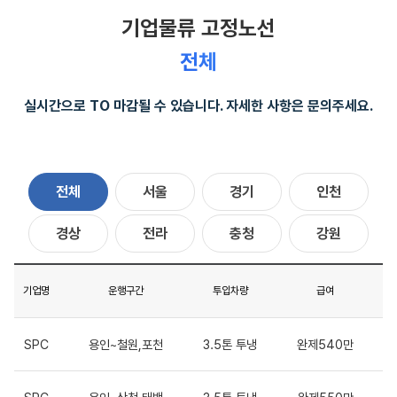
기업물류 고정노선
전체
실시간으로 TO 마감될 수 있습니다. 자세한 사항은 문의주세요.
전체
서울
경기
인천
경상
전라
충청
강원
기업명
운행구간
투입차량
급여
SPC
용인~철원,포천
3.5톤 투냉
완제540만