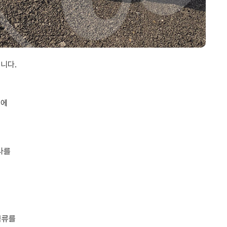
니다.
,
성에
을
사를
큼
물류를